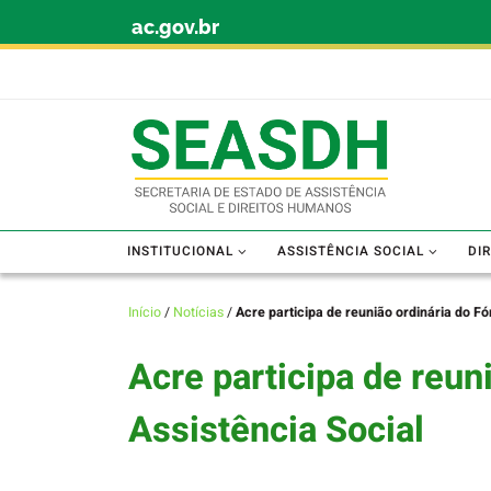
ac.gov.br
Skip to content
INSTITUCIONAL
ASSISTÊNCIA SOCIAL
DI
Início
/
Notícias
/
Acre participa de reunião ordinária do F
Acre participa de reun
Assistência Social