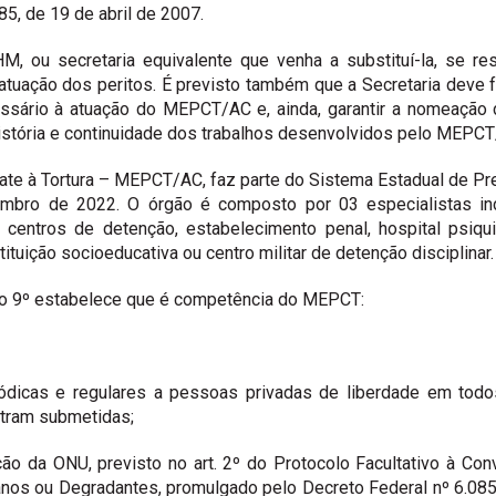
5, de 19 de abril de 2007.
u secretaria equivalente que venha a substituí-la, se restr
atuação dos peritos. É previsto também que a Secretaria deve 
ssário à atuação do MEPCT/AC e, ainda, garantir a nomeação da
istória e continuidade dos trabalhos desenvolvidos pelo MEPCT
e à Tortura – MEPCT/AC, faz parte do Sistema Estadual de Pre
embro de 2022. O órgão é composto por 03 especialistas ind
 centros de detenção, estabelecimento penal, hospital psiqui
tituição socioeducativa ou centro militar de detenção disciplinar.
igo 9º estabelece que é competência do MEPCT:
eriódicas e regulares a pessoas privadas de liberdade em todo
ntram submetidas;
ão da ONU, previsto no art. 2º do Protocolo Facultativo à Co
os ou Degradantes, promulgado pelo Decreto Federal nº 6.085, 