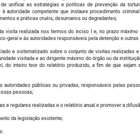
e unificar as estratégias e políticas de prevenção da tortura
 à autoridade competente que instaure procedimento criminal
atamentos e práticas cruéis, desumanos ou degradantes;
da visita realizada nos termos do inciso I e, no prazo máximo
lico-geral e às autoridades responsáveis pela detenção e outra
tanciado e sistematizado sobre o conjunto de visitas realizada
nidade visitada e ao dirigente máximo do órgão ou da instituiç
el, do inteiro teor do relatório produzido, a fim de que seja
 autoridades públicas ou privadas, responsáveis pelas pesso
dessas pessoas;
cas e regulares realizadas e o relatório anual e promover a difus
eito da legislação existente;
o.