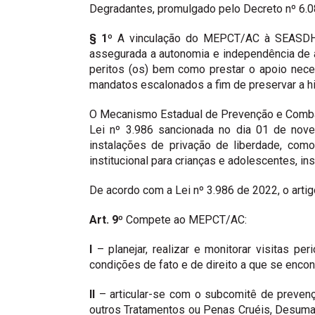
Degradantes, promulgado pelo Decreto nº 6.08
§ 1º
A vinculação do MEPCT/AC à SEASDHM, o
assegurada a autonomia e independência de 
peritos (os) bem como prestar o apoio nece
mandatos escalonados a fim de preservar a h
O Mecanismo Estadual de Prevenção e Combat
Lei nº 3.986 sancionada no dia 01 de nov
instalações de privação de liberdade, como
institucional para crianças e adolescentes, ins
De acordo com a Lei nº 3.986 de 2022, o art
Art. 9º
Compete ao MEPCT/AC:
I
– planejar, realizar e monitorar visitas p
condições de fato e de direito a que se enco
II
– articular-se com o subcomitê de prevenç
outros Tratamentos ou Penas Cruéis, Desuman