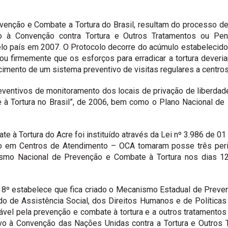
nção e Combate a Tortura do Brasil, resultam do processo de 
tivo à Convenção contra Tortura e Outros Tratamentos ou P
elo país em 2007. O Protocolo decorre do acúmulo estabelecid
u firmemente que os esforços para erradicar a tortura deveria
cimento de um sistema preventivo de visitas regulares a centro
entivos de monitoramento dos locais de privação de liberdade
à Tortura no Brasil”, de 2006, bem como o Plano Nacional de 
 à Tortura do Acre foi instituído através da Lei nº 3.986 de 
ão em Centros de Atendimento – OCA tomaram posse três perit
ismo Nacional de Prevenção e Combate à Tortura nos dias 12
t. 8º estabelece que fica criado o Mecanismo Estadual de Prev
tado de Assistência Social, dos Direitos Humanos e de Polític
sável pela prevenção e combate à tortura e a outros tratament
tivo à Convenção das Nações Unidas contra a Tortura e Outro