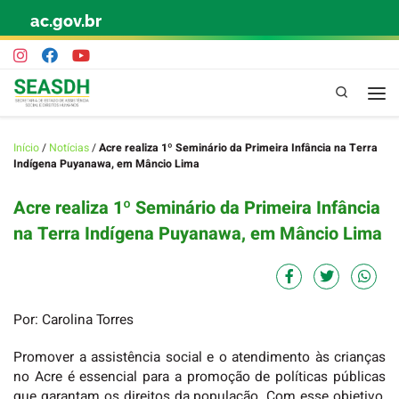
ac.gov.br
Skip to content
Pesquisa
Início
/
Notícias
/
Acre realiza 1º Seminário da Primeira Infância na Terra
Indígena Puyanawa, em Mâncio Lima
Acre realiza 1º Seminário da Primeira Infância
na Terra Indígena Puyanawa, em Mâncio Lima
Por: Carolina Torres
Promover a assistência social e o atendimento às crianças
no Acre é essencial para a promoção de políticas públicas
que garantam os direitos da população. Com esse objetivo,