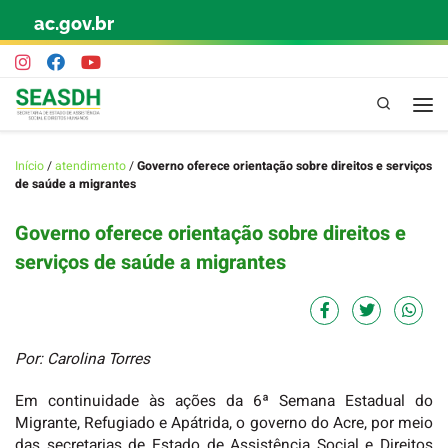
ac.gov.br
Skip to content
Pesquisa
Início
/
atendimento
/
Governo oferece orientação sobre direitos e serviços
de saúde a migrantes
Governo oferece orientação sobre direitos e
serviços de saúde a migrantes
Por: Carolina Torres
Em continuidade às ações da 6ª Semana Estadual do
Migrante, Refugiado e Apátrida, o governo do Acre, por meio
das secretarias de Estado de Assistência Social e Direitos