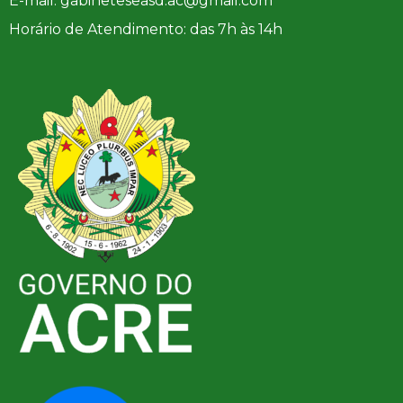
E-mail: gabineteseasd.ac@gmail.com
Horário de Atendimento: das 7h às 14h