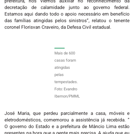
prefeitura, nós viemos auxiliar no reconhecimento da
decretação de calamidade junto ao governo federal.
Estamos aqui dando todo o apoio necessário em benefício
das famílias atingidas pelos sinistros”, relatou o tenente
coronel Florisvan Craveiro, da Defesa Civil estadual.
Mais de 600
casas foram
atingidas
pelas
tempestades.
Foto: Evandro
Ibernon/PMML
José Maria, que perdeu parcialmente a casa, móveis e
eletrodomésticos, comemorou a assistência já recebida. ”
O governo do Estado e a prefeitura de Mâncio Lima estão
presentes na hora que a gente mais precisa. A ajuda que eu