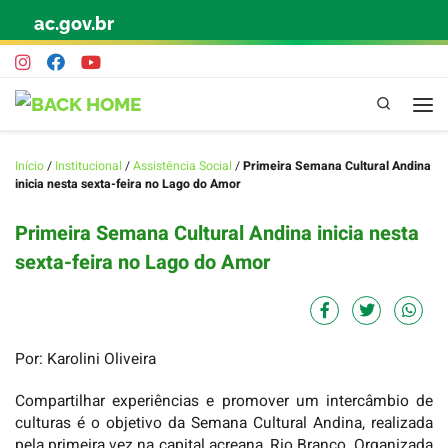
ac.gov.br
Skip to content
Pesquisa
Início
/
Institucional
/
Assistência Social
/
Primeira Semana Cultural Andina
inicia nesta sexta-feira no Lago do Amor
Primeira Semana Cultural Andina inicia nesta
sexta-feira no Lago do Amor
Por: Karolini Oliveira
Compartilhar experiências e promover um intercâmbio de
culturas é o objetivo da Semana Cultural Andina, realizada
pela primeira vez na capital acreana, Rio Branco. Organizada