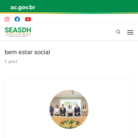
ac.gov.br
Skip to content
Pesquisa
bem estar social
1 post