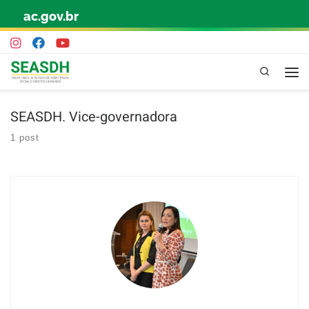
ac.gov.br
Skip to content
Pesquisa
SEASDH. Vice-governadora
1 post